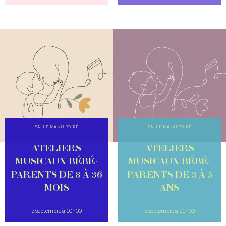
SALLE MANU POIRÉ
SALLE MANU POIRÉ
ATELIERS
ATELIERS
MUSICAUX BÉBÉ-
MUSICAUX BÉBÉ-
PARENTS DE 8 À 36
PARENTS DE 3 À 5
MOIS
ANS
5 septembre à 10h00
5 septembre à 11h00