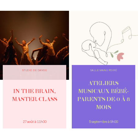
STUDIO DE DANSE
SALLE MANU POIRÉ
ATELIERS
IN THE BRAIN,
MUSICAUX BÉBÉ-
MASTER CLASS
PARENTS DE 0 À 8
MOIS
27 août à 11h00
5 septembre à 9h00