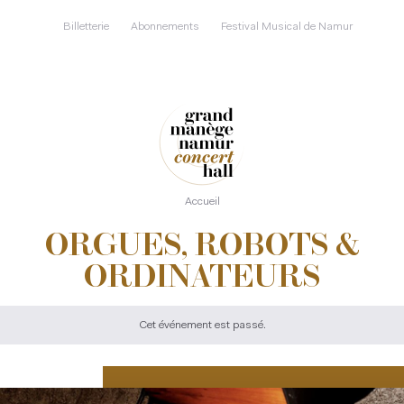
Aller
au
Billetterie
Abonnements
Festival Musical de Namur
contenu
principal
Accueil
ORGUES, ROBOTS &
ORDINATEURS
Cet événement est passé.