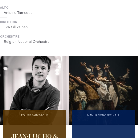
ALTO
Antoine Tamestit
DIRECTION
Eva Ollikainen
ORCHESTRE
Belgian National Orchestra
ÉGLISE SAINT-LOUP
NAMUR CONCERT HALL
JEAN-LUC HO &