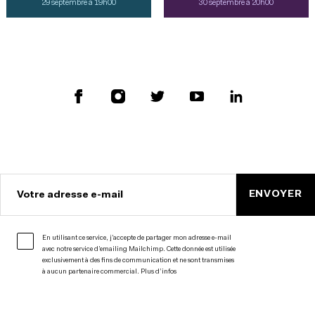
29 septembre à 19h00
30 septembre à 20h00
ENVOYER
Votre adresse e-mail
En utilisant ce service, j’accepte de partager mon adresse e-mail
avec notre service d’emailing Mailchimp. Cette donnée est utilisée
exclusivement à des fins de communication et ne sont transmises
à aucun partenaire commercial.
Plus d’infos