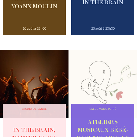
IN THE BRAIN
YOANN MOULIN
16 août à 18h00
26 août à 20h00
STUDIO DE DANSE
SALLE MANU POIRÉ
ATELIERS
IN THE BRAIN,
MUSICAUX BÉBÉ-