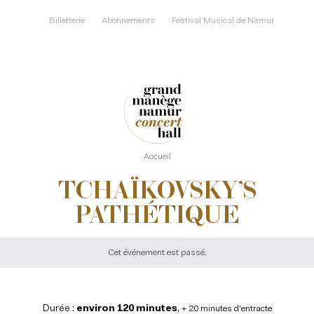
Aller
au
Billetterie
Abonnements
Festival Musical de Namur
contenu
principal
Accueil
TCHAÏKOVSKY’S
PATHÉTIQUE
Cet événement est passé.
Durée :
environ 120 minutes
,
+ 20 minutes d'entracte