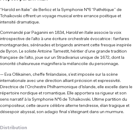
“Harold en Italie” de Berlioz et la Symphonie N°6 “Pathétique” de
Tchaïkovski offrent un voyage musical entre errance poétique et
intensité dramatique.
Commandé par Paganini en 1834,
Harold en Italie
associe la voix
introspective de l’alto à une écriture orchestrale évocatrice : fanfares
montagnardes, sérénades et brigands animent cette fresque inspirée
de Byron. Le soliste Antoine Tamestit, héritier d’une grande tradition
française de l’alto, joue sur un Stradivarius unique de 1672, dont la
sonorité chaleureuse magnifiera la mélancolie du personnage.
— Eva Ollikainen, cheffe finlandaise, s’est imposée sur la scène
internationale avec une direction alliant précision et expressivité.
Directrice de l’Orchestre Philharmonique d’Islande, elle excelle dans le
répertoire nordique et romantique. Elle apportera sa rigueur et son
sens narratif à la Symphonie N°6 de Tchaïkovski. Ultime partition du
compositeur, cette œuvre célèbre alterne tendresse, élan tragique et
désespoir abyssal, son adagio final s’éteignant dans un murmure.
Distribution