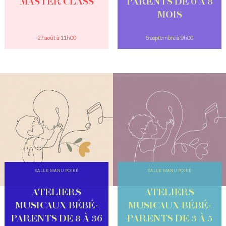
MASTER CLASS
PARENTS DE 0 À 8
MOIS
27 août à 11h00
5 septembre à 9h00
SALLE MANU POIRÉ
SALLE MANU POIRÉ
ATELIERS
ATELIERS
MUSICAUX BÉBÉ-
MUSICAUX BÉBÉ-
PARENTS DE 8 À 36
PARENTS DE 3 À 5