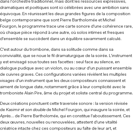
dans l'orchestre traditionnel, mais dont les ressources expressives,
dramatiques et poétiques sont ici célébrées avec une ambition sans
équivoque. En réunissant les deux grandes figures de la composition
belge contemporaine que sont Pierre Bartholomée et Michel
Fourgon, le programme trace une carte sonore d'une cohérence rare,
où chaque pièce répond à une autre, où solos intimes et fresques
d'ensemble se succèdent dans un équilibre savamment calculé.
C'est autour du trombone, dans sa solitude comme dans sa
convivialité, que se noue le fil dramaturgique de la soirée. L'instrument
y est envisagé sous toutes ses facettes : seul face au silence, en
dialogue pudique avec un violon, ou au cœur d'un puissant ensemble
de cuivres graves. Ces configurations variées révèlent les multiples
visages d'un instrument que les deux compositeurs connaissent et
aiment de longue date, notamment grâce à leur complicité avec le
tromboniste Alain Pire, âme du projet et soliste central du programme.
Deux créations ponctuent cette traversée sonore : la version révisée
de
Kasimir et son double
de Michel Fourgon, qui inaugure la soirée, et
Après
… de Pierre Bartholomée, qui en constitue l'aboutissement. Ces
deux œuvres, nouvelles ou renouvelées, attestent d'une vitalité
créatrice intacte chez ces compositeurs au faîte de leur art, et