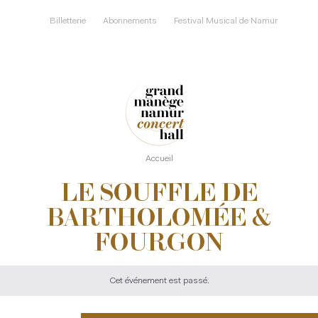
Aller
au
Billetterie
Abonnements
Festival Musical de Namur
contenu
principal
Accueil
LE SOUFFLE DE
BARTHOLOMÉE &
FOURGON
Cet événement est passé.