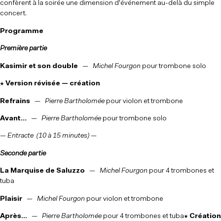
confèrent à la soirée une dimension d'événement au-delà du simple
concert.
Programme
Première partie
Kasimir et son double
—
Michel Fourgon
pour trombone solo
★ Version révisée — création
Refrains
—
Pierre Bartholomée
pour violon et trombone
Avant…
—
Pierre Bartholomée
pour trombone solo
— Entracte (10 à 15 minutes) —
Seconde partie
La Marquise de Saluzzo
—
Michel Fourgon
pour 4 trombones et
tuba
Plaisir
—
Michel Fourgon
pour violon et trombone
Après…
—
Pierre Bartholomée
pour 4 trombones et tuba
★ Création