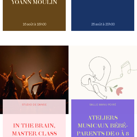
YOANN MOULIN
16 août à 18h00
26 août à 20h00
STUDIO DE DANSE
SALLE MANU POIRÉ
ATELIERS
IN THE BRAIN,
MUSICAUX BÉBÉ-
MASTER CLASS
PARENTS DE 0 À 8