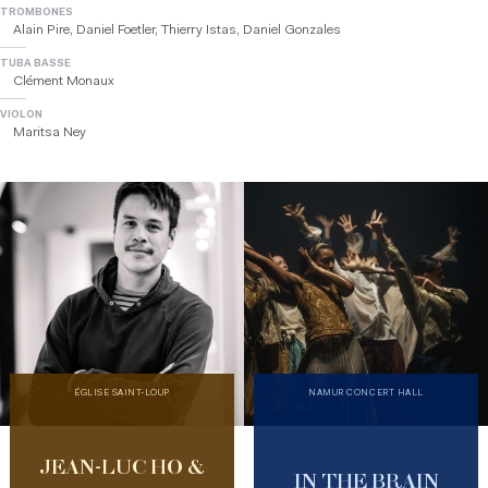
TROMBONES
Alain Pire, Daniel Foetler, Thierry Istas, Daniel Gonzales
TUBA BASSE
Clément Monaux
VIOLON
Maritsa Ney
ÉGLISE SAINT-LOUP
NAMUR CONCERT HALL
JEAN-LUC HO &
IN THE BRAIN