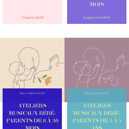
MOIS
27 août à 11h00
5 septembre à 9h00
SALLE MANU POIRÉ
SALLE MANU POIRÉ
ATELIERS
ATELIERS
MUSICAUX BÉBÉ-
MUSICAUX BÉBÉ-
PARENTS DE 8 À 36
PARENTS DE 3 À 5
MOIS
ANS