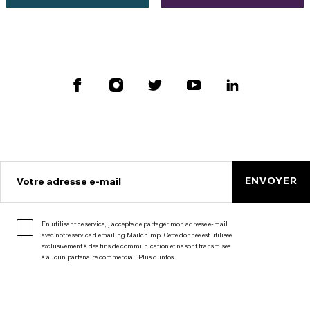
ENVOYER
Votre adresse e-mail
En utilisant ce service, j’accepte de partager mon adresse e-mail
avec notre service d’emailing Mailchimp. Cette donnée est utilisée
exclusivement à des fins de communication et ne sont transmises
à aucun partenaire commercial.
Plus d’infos