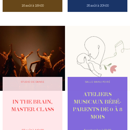
16 août à 18h00
26 août à 20h00
STUDIO DE DANSE
SALLE MANU POIRÉ
ATELIERS
IN THE BRAIN,
MUSICAUX BÉBÉ-
MASTER CLASS
PARENTS DE 0 À 8
MOIS