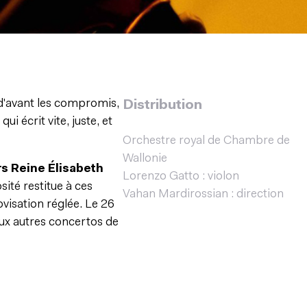
 d'avant les compromis,
Distribution
ui écrit vite, juste, et
Orchestre royal de Chambre de
Wallonie
s Reine Élisabeth
Lorenzo Gatto : violon
osité restitue à ces
Vahan Mardirossian : direction
visation réglée. Le 26
eux autres concertos de