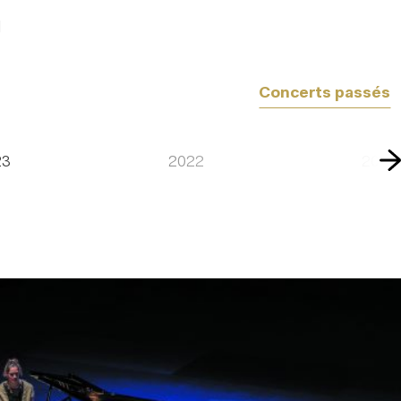
l
Concerts passés
23
2022
2001