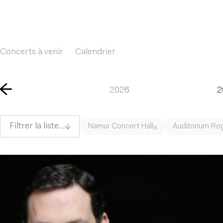
Concerts à venir
Calendrier
2026
2
Filtrer la liste...
Namur Concert Hall
Auditorium Rog